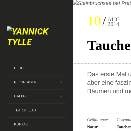
10
AUG
2014
Tauche
BLOG
Das erste Mal 
aber eine fasz
REPORTAGEN
Bäumen und me
GALERIE
TEARSHEETS
Gefüllt unter:
Gekennz
KONTAKT
Natur
Tauche