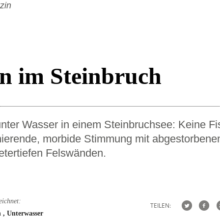
n im Steinbruch
unter Wasser in einem Steinbruchsee: Keine F
inierende, morbide Stimmung mit abgestorbene
tertiefen Felswänden.
eichnet:
TEILEN:
n
Unterwasser