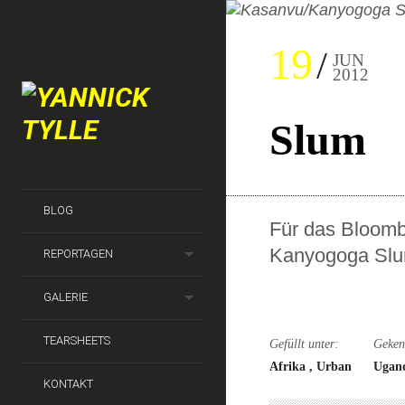
19
JUN
2012
Slum
BLOG
Für das Bloomb
Kanyogoga Slu
REPORTAGEN
GALERIE
TEARSHEETS
Gefüllt unter:
Geken
Afrika
Urban
Ugan
KONTAKT