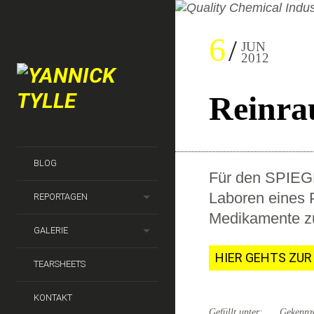
6
JUN
2012
Reinr
BLOG
Für den SPIEGE
Laboren eines 
REPORTAGEN
Medikamente zu
GALERIE
HIER GEHTS ZUR
TEARSHEETS
KONTAKT
Gefüllt unter:
Gekennz