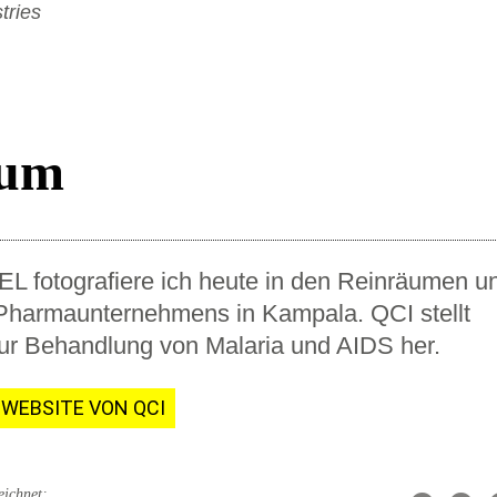
aum
L fotografiere ich heute in den Reinräumen u
Pharmaunternehmens in Kampala. QCI stellt
r Behandlung von Malaria und AIDS her.
 WEBSITE VON QCI
eichnet: